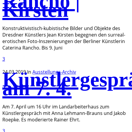
Rancho |
Kirsten
Konstruktivistisch-kubistische Bilder und Objekte des
Dresdner Künstlers Jean Kirsten begegnen den surreal-
erotischen Foto-Inszenierungen der Berliner Künstlerin
Caterina Rancho. Bis 9. Juni
3
Künstlergespr
24.03.2019
In
Ausstellungs-Archiv
am 7. 4.
Am 7. April um 16 Uhr im Landarbeiterhaus zum
Künstlergespräch mit Anna Lehmann-Brauns und Jakob
Roepke. Es moderierte Rainer Ehrt.
3