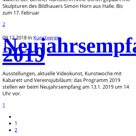
Skulpturen des Bildhauers Simon Horn aus Halle. Bis
zum 17. Februar
2
Neujahrsempf
09.12.2018
In
Kunstverein
2019
Ausstellungen, aktuelle Videokunst, Kunstwoche mit
Kabarett und Vereinsjubiläum: das Programm 2019
stellen wir beim Neujahrsempfang am 13.1. 2019 um 14
Uhr vor.
1
1
2