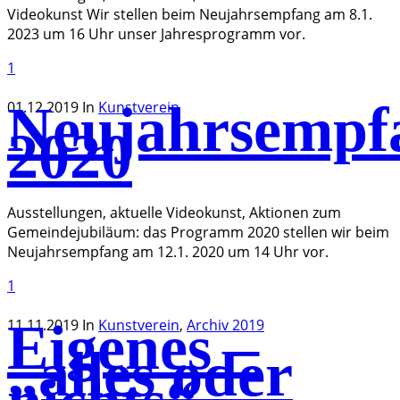
Videokunst Wir stellen beim Neujahrsempfang am 8.1.
2023 um 16 Uhr unser Jahresprogramm vor.
1
Neujahrsempf
01.12.2019
In
Kunstverein
2020
Ausstellungen, aktuelle Videokunst, Aktionen zum
Gemeindejubiläum: das Programm 2020 stellen wir beim
Neujahrsempfang am 12.1. 2020 um 14 Uhr vor.
1
Eigenes –
11.11.2019
In
Kunstverein
,
Archiv 2019
„alles oder