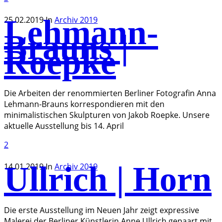
Lehmann-
25.02.2019
In
Archiv 2019
Brauns |
Roepke
Die Arbeiten der renommierten Berliner Fotografin Anna
Lehmann-Brauns korrespondieren mit den
minimalistischen Skulpturen von Jakob Roepke. Unsere
aktuelle Ausstellung bis 14. April
2
Ullrich | Horn
14.01.2019
In
Archiv 2019
Die erste Ausstellung im Neuen Jahr zeigt expressive
Malerei der Berliner Künstlerin Anne Ullrich gepaart mit