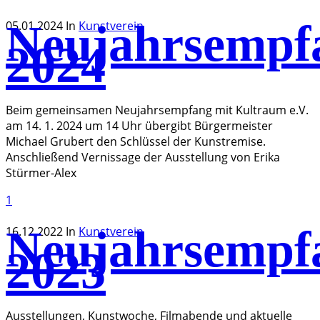
Neujahrsempf
05.01.2024
In
Kunstverein
2024
Beim gemeinsamen Neujahrsempfang mit Kultraum e.V.
am 14. 1. 2024 um 14 Uhr übergibt Bürgermeister
Michael Grubert den Schlüssel der Kunstremise.
Anschließend Vernissage der Ausstellung von Erika
Stürmer-Alex
1
Neujahrsempf
16.12.2022
In
Kunstverein
2023
Ausstellungen, Kunstwoche, Filmabende und aktuelle