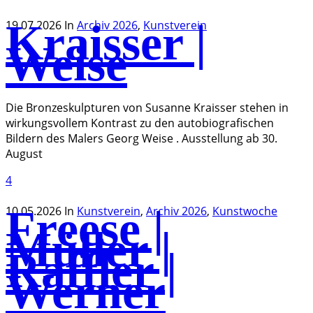
Kraisser |
19.07.2026
In
Archiv 2026
,
Kunstverein
Weise
Die Bronzeskulpturen von Susanne Kraisser stehen in
wirkungsvollem Kontrast zu den autobiografischen
Bildern des Malers Georg Weise . Ausstellung ab 30.
August
4
Freese |
10.05.2026
In
Kunstverein
,
Archiv 2026
,
Kunstwoche
Müller |
Raffler |
Werner