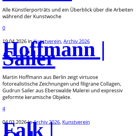
Alle Künstlerporträts und ein Überblick über die Arbeiten
während der Kunstwoche
0
Hoffmann |
19.04.2026
In
Kunstverein
,
Archiv 2026
Sailer
Martin Hoffmann aus Berlin zeigt virtuose
fotorealistische Zeichnungen und filigrane Collagen,
Gudrun Sailer aus Eberswalde Malerei und expressiv
geformte keramische Objekte.
4
Falk |
04.03.2026
In
Archiv 2026
,
Kunstverein