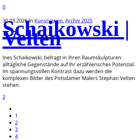
0
Schaikowski |
30.03.2025
In
Kunstverein
,
Archiv 2025
Velten
Ines Schaikowski, befragt in ihren Raumskulpturen
alltägliche Gegenstände auf ihr erzählerisches Potenzial.
Im spannungsvollen Kontrast dazu werden die
komplexen Bilder des Potsdamer Malers Stephan Velten
stehen.
2
1
2
3
4