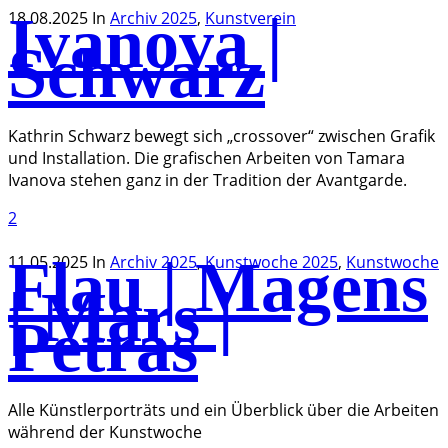
Ivanova |
18.08.2025
In
Archiv 2025
,
Kunstverein
Schwarz
Kathrin Schwarz bewegt sich „crossover“ zwischen Grafik
und Installation. Die grafischen Arbeiten von Tamara
Ivanova stehen ganz in der Tradition der Avantgarde.
2
Flau | Magens
11.05.2025
In
Archiv 2025
,
Kunstwoche 2025
,
Kunstwoche
| Mars |
Petras
Alle Künstlerporträts und ein Überblick über die Arbeiten
während der Kunstwoche