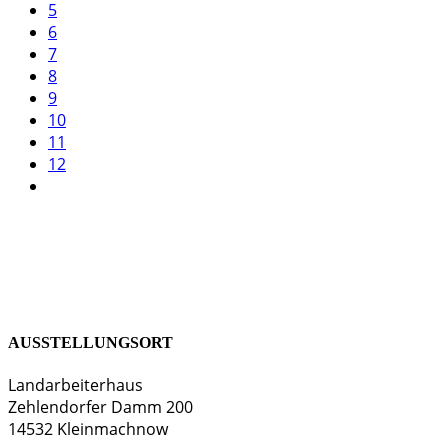
5
6
7
8
9
10
11
12
AUSSTELLUNGSORT
Landarbeiterhaus
Zehlendorfer Damm 200
14532 Kleinmachnow