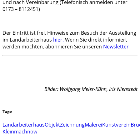
und nach Vereinbarung (Telefonisch anmelden unter
0173 – 8112451)
Der Eintritt ist frei. Hinweise zum Besuch der Ausstellung
im Landarbeiterhaus
hier.
Wenn Sie direkt informiert
werden möchten, abonnieren Sie unseren
Newsletter
Bilder: Wolfgang Meier-Kühn, Iris Nienstedt
Tags:
Landarbeiterhaus
Objekt
Zeichnung
Malerei
Kunstverein
Brü
Kleinmachnow