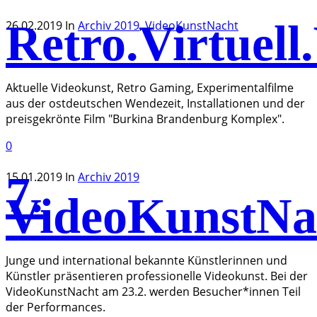
Retro.Virtuell
26.02.2019
In
Archiv 2019
,
VideoKunstNacht
Aktuelle Videokunst, Retro Gaming, Experimentalfilme
aus der ostdeutschen Wendezeit, Installationen und der
preisgekrönte Film "Burkina Brandenburg Komplex".
0
7.
15.01.2019
In
Archiv 2019
VideoKunstNa
Junge und international bekannte Künstlerinnen und
Künstler präsentieren professionelle Videokunst. Bei der
VideoKunstNacht am 23.2. werden Besucher*innen Teil
der Performances.