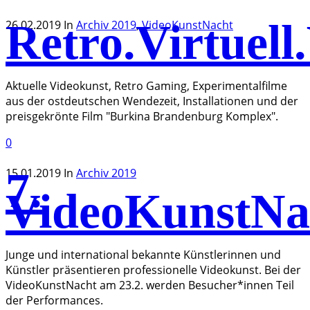
Retro.Virtuell
26.02.2019
In
Archiv 2019
,
VideoKunstNacht
Aktuelle Videokunst, Retro Gaming, Experimentalfilme
aus der ostdeutschen Wendezeit, Installationen und der
preisgekrönte Film "Burkina Brandenburg Komplex".
0
7.
15.01.2019
In
Archiv 2019
VideoKunstNa
Junge und international bekannte Künstlerinnen und
Künstler präsentieren professionelle Videokunst. Bei der
VideoKunstNacht am 23.2. werden Besucher*innen Teil
der Performances.