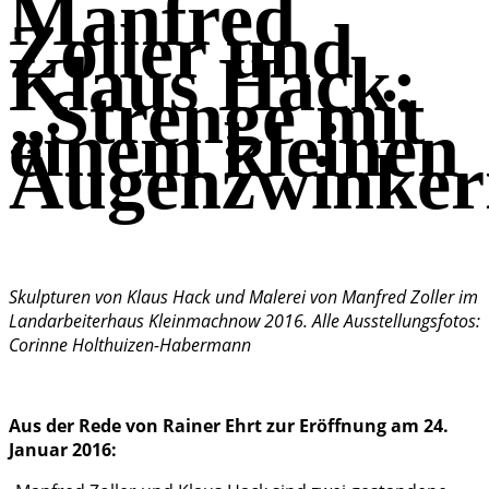
Manfred
Zoller und
Klaus Hack:
„Strenge mit
einem kleinen
Augenzwinker
Skulpturen von Klaus Hack und Malerei von Manfred Zoller im
Landarbeiterhaus Kleinmachnow 2016. Alle Ausstellungsfotos:
Corinne Holthuizen-Habermann
Aus der Rede von Rainer Ehrt zur Eröffnung am 24.
Januar 2016: